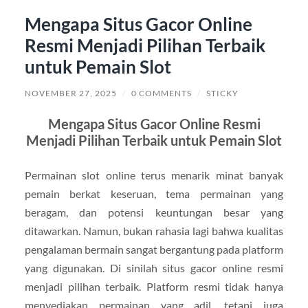
Mengapa Situs Gacor Online
Resmi Menjadi Pilihan Terbaik
untuk Pemain Slot
NOVEMBER 27, 2025
/
0 COMMENTS
/
STICKY
Mengapa Situs Gacor Online Resmi
Menjadi Pilihan Terbaik untuk Pemain Slot
Permainan slot online terus menarik minat banyak
pemain berkat keseruan, tema permainan yang
beragam, dan potensi keuntungan besar yang
ditawarkan. Namun, bukan rahasia lagi bahwa kualitas
pengalaman bermain sangat bergantung pada platform
yang digunakan. Di sinilah situs gacor online resmi
menjadi pilihan terbaik. Platform resmi tidak hanya
menyediakan permainan yang adil, tetapi juga