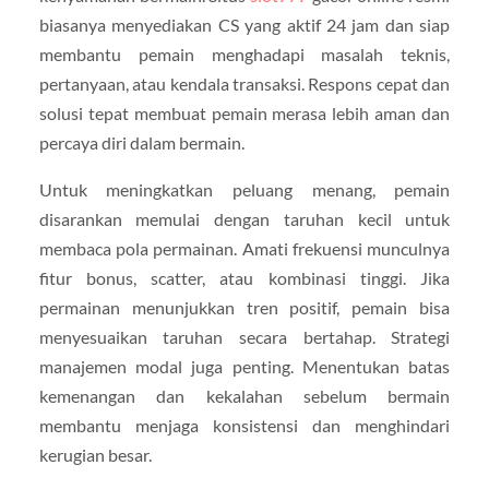
biasanya menyediakan CS yang aktif 24 jam dan siap
membantu pemain menghadapi masalah teknis,
pertanyaan, atau kendala transaksi. Respons cepat dan
solusi tepat membuat pemain merasa lebih aman dan
percaya diri dalam bermain.
Untuk meningkatkan peluang menang, pemain
disarankan memulai dengan taruhan kecil untuk
membaca pola permainan. Amati frekuensi munculnya
fitur bonus, scatter, atau kombinasi tinggi. Jika
permainan menunjukkan tren positif, pemain bisa
menyesuaikan taruhan secara bertahap. Strategi
manajemen modal juga penting. Menentukan batas
kemenangan dan kekalahan sebelum bermain
membantu menjaga konsistensi dan menghindari
kerugian besar.