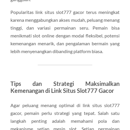
Popularitas link situs slot777 gacor terus meningkat
karena menggabungkan akses mudah, peluang menang
tinggi, dan variasi permainan seru. Pemain bisa
menikmati slot online dengan modal fleksibel, potensi
kemenangan menarik, dan pengalaman bermain yang
lebih menyenangkan dibanding platform biasa.
Tips dan Strategi Maksimalkan
Kemenangan di Link Situs Slot777 Gacor
Agar peluang menang optimal di link situs slot777
gacor, pemain perlu strategi yang tepat. Salah satu
langkah penting adalah memahami pola dan
mekanisme setiap mesin slot. Setiap permainan