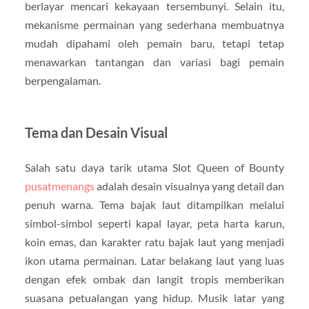
berlayar mencari kekayaan tersembunyi. Selain itu,
mekanisme permainan yang sederhana membuatnya
mudah dipahami oleh pemain baru, tetapi tetap
menawarkan tantangan dan variasi bagi pemain
berpengalaman.
Tema dan Desain Visual
Salah satu daya tarik utama Slot Queen of Bounty
pusatmenangs
adalah desain visualnya yang detail dan
penuh warna. Tema bajak laut ditampilkan melalui
simbol-simbol seperti kapal layar, peta harta karun,
koin emas, dan karakter ratu bajak laut yang menjadi
ikon utama permainan. Latar belakang laut yang luas
dengan efek ombak dan langit tropis memberikan
suasana petualangan yang hidup. Musik latar yang