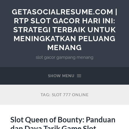
GETASOCIALRESUME.COM |
RTP SLOT GACOR HARI INI:
STRATEGI TERBAIK UNTUK
MENINGKATKAN PELUANG
MENANG
slot gacor gampang menang
SHOW MENU
TAG:
SLOT 777 ONLINE
Slot Queen of Bounty: Panduan
dan Daya Tarik Game Slot