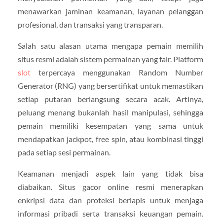
menawarkan jaminan keamanan, layanan pelanggan
profesional, dan transaksi yang transparan.
Salah satu alasan utama mengapa pemain memilih
situs resmi adalah sistem permainan yang fair. Platform
slot
terpercaya menggunakan Random Number
Generator (RNG) yang bersertifikat untuk memastikan
setiap putaran berlangsung secara acak. Artinya,
peluang menang bukanlah hasil manipulasi, sehingga
pemain memiliki kesempatan yang sama untuk
mendapatkan jackpot, free spin, atau kombinasi tinggi
pada setiap sesi permainan.
Keamanan menjadi aspek lain yang tidak bisa
diabaikan. Situs gacor online resmi menerapkan
enkripsi data dan proteksi berlapis untuk menjaga
informasi pribadi serta transaksi keuangan pemain.