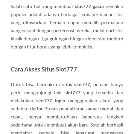
Salah satu hal yang membuat
slot777 gacor
semakin
populer adalah adanya berbagai jenis permainan slot
yang ditawarkan. Pemain dapat memilih permainan
yang sesuai dengan preferensi mereka, mulai dari slot
klasik dengan tiga gulungan hingga video slot modern
dengan fitur bonus yang lebih kompleks.
Cara Akses Situs Slot777
Untuk bisa bermain di
situs slot777
, pemain hanya
perlu mengunjungi
link slot777
yang tersedia dan
melakukan
slot777 login
menggunakan akun yang
sudah terdaftar. Proses pendaftaran sangat mudah dan
cepat, hanya membutuhkan beberapa langkah
sederhana untuk membuat akun baru. Setelah berhasil
mendaftar, pemain bisa langsung mengakses