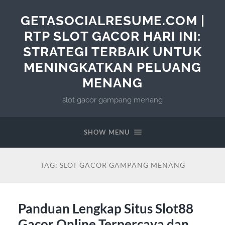
GETASOCIALRESUME.COM |
RTP SLOT GACOR HARI INI:
STRATEGI TERBAIK UNTUK
MENINGKATKAN PELUANG
MENANG
slot gacor gampang menang
SHOW MENU
TAG:
SLOT GACOR GAMPANG MENANG
Panduan Lengkap Situs Slot88
Gacor Online Terpercaya dan