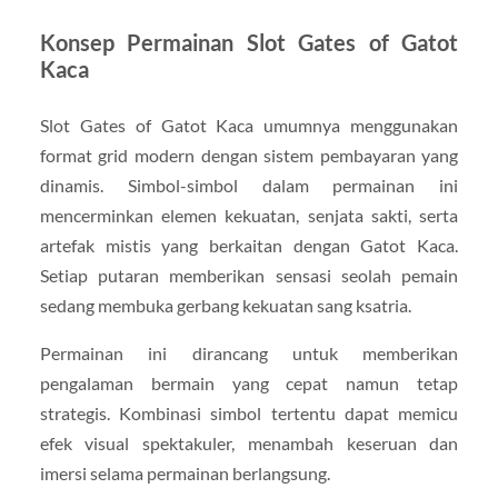
Konsep Permainan Slot Gates of Gatot
Kaca
Slot Gates of Gatot Kaca umumnya menggunakan
format grid modern dengan sistem pembayaran yang
dinamis. Simbol-simbol dalam permainan ini
mencerminkan elemen kekuatan, senjata sakti, serta
artefak mistis yang berkaitan dengan Gatot Kaca.
Setiap putaran memberikan sensasi seolah pemain
sedang membuka gerbang kekuatan sang ksatria.
Permainan ini dirancang untuk memberikan
pengalaman bermain yang cepat namun tetap
strategis. Kombinasi simbol tertentu dapat memicu
efek visual spektakuler, menambah keseruan dan
imersi selama permainan berlangsung.