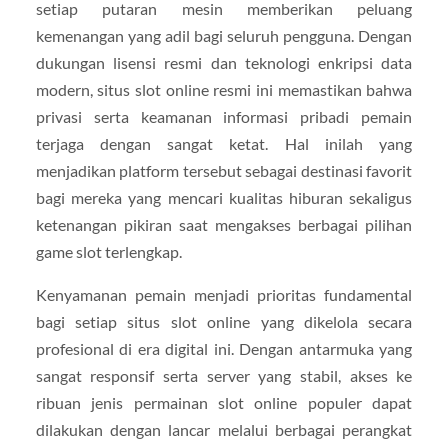
setiap putaran mesin memberikan peluang
kemenangan yang adil bagi seluruh pengguna. Dengan
dukungan lisensi resmi dan teknologi enkripsi data
modern, situs slot online resmi ini memastikan bahwa
privasi serta keamanan informasi pribadi pemain
terjaga dengan sangat ketat. Hal inilah yang
menjadikan platform tersebut sebagai destinasi favorit
bagi mereka yang mencari kualitas hiburan sekaligus
ketenangan pikiran saat mengakses berbagai pilihan
game slot terlengkap.
Kenyamanan pemain menjadi prioritas fundamental
bagi setiap situs slot online yang dikelola secara
profesional di era digital ini. Dengan antarmuka yang
sangat responsif serta server yang stabil, akses ke
ribuan jenis permainan slot online populer dapat
dilakukan dengan lancar melalui berbagai perangkat