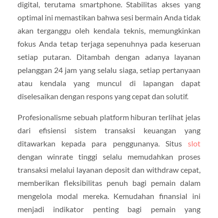
digital, terutama smartphone. Stabilitas akses yang
optimal ini memastikan bahwa sesi bermain Anda tidak
akan terganggu oleh kendala teknis, memungkinkan
fokus Anda tetap terjaga sepenuhnya pada keseruan
setiap putaran. Ditambah dengan adanya layanan
pelanggan 24 jam yang selalu siaga, setiap pertanyaan
atau kendala yang muncul di lapangan dapat
diselesaikan dengan respons yang cepat dan solutif.
Profesionalisme sebuah platform hiburan terlihat jelas
dari efisiensi sistem transaksi keuangan yang
ditawarkan kepada para penggunanya. Situs
slot
dengan winrate tinggi selalu memudahkan proses
transaksi melalui layanan deposit dan withdraw cepat,
memberikan fleksibilitas penuh bagi pemain dalam
mengelola modal mereka. Kemudahan finansial ini
menjadi indikator penting bagi pemain yang