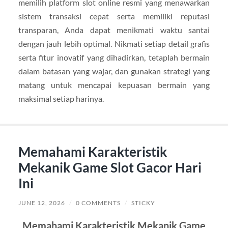
memilih platform slot online resmi yang menawarkan
sistem transaksi cepat serta memiliki reputasi
transparan, Anda dapat menikmati waktu santai
dengan jauh lebih optimal. Nikmati setiap detail grafis
serta fitur inovatif yang dihadirkan, tetaplah bermain
dalam batasan yang wajar, dan gunakan strategi yang
matang untuk mencapai kepuasan bermain yang
maksimal setiap harinya.
Memahami Karakteristik
Mekanik Game Slot Gacor Hari
Ini
JUNE 12, 2026
/
0 COMMENTS
/
STICKY
Memahami Karakteristik Mekanik Game