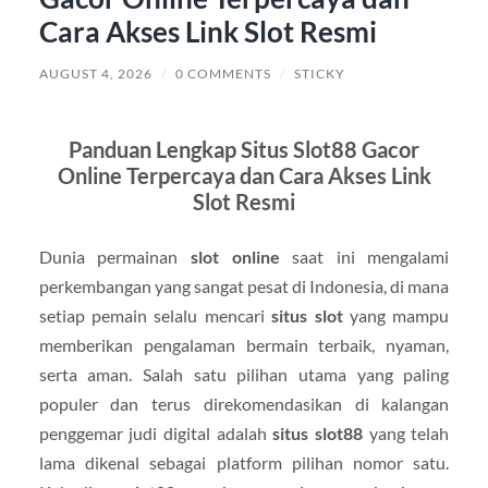
Cara Akses Link Slot Resmi
AUGUST 4, 2026
/
0 COMMENTS
/
STICKY
Panduan Lengkap Situs Slot88 Gacor
Online Terpercaya dan Cara Akses Link
Slot Resmi
Dunia permainan
slot online
saat ini mengalami
perkembangan yang sangat pesat di Indonesia, di mana
setiap pemain selalu mencari
situs slot
yang mampu
memberikan pengalaman bermain terbaik, nyaman,
serta aman. Salah satu pilihan utama yang paling
populer dan terus direkomendasikan di kalangan
penggemar judi digital adalah
situs slot88
yang telah
lama dikenal sebagai platform pilihan nomor satu.