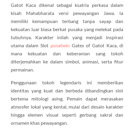
Gatot Kaca dikenal sebagai ksatria perkasa dalam
kisah Mahabharata versi pewayangan Jawa. Ia
memiliki kemampuan terbang tanpa sayap dan
kekuatan luar biasa berkat pusaka yang melekat pada
tubuhnya. Karakter inilah yang menjadi inspirasi
utama dalam Slot
pusatwin
Gates of Gatot Kaca, di
mana kekuatan dan keberanian sang tokoh
diterjemahkan ke dalam simbol, animasi, serta fitur
permainan.
Penggunaan tokoh legendaris ini memberikan
identitas yang kuat dan berbeda dibandingkan slot
bertema mitologi asing. Pemain dapat merasakan
atmosfer lokal yang kental, mulai dari desain karakter
hingga elemen visual seperti gerbang sakral dan
ornamen khas pewayangan.