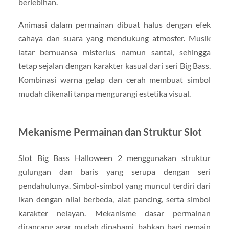
berlebihan.
Animasi dalam permainan dibuat halus dengan efek
cahaya dan suara yang mendukung atmosfer. Musik
latar bernuansa misterius namun santai, sehingga
tetap sejalan dengan karakter kasual dari seri Big Bass.
Kombinasi warna gelap dan cerah membuat simbol
mudah dikenali tanpa mengurangi estetika visual.
Mekanisme Permainan dan Struktur Slot
Slot Big Bass Halloween 2 menggunakan struktur
gulungan dan baris yang serupa dengan seri
pendahulunya. Simbol-simbol yang muncul terdiri dari
ikan dengan nilai berbeda, alat pancing, serta simbol
karakter nelayan. Mekanisme dasar permainan
dirancang agar mudah dipahami, bahkan bagi pemain