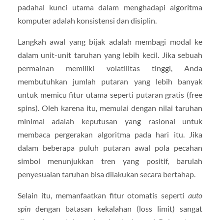
padahal kunci utama dalam menghadapi algoritma
komputer adalah konsistensi dan disiplin.
Langkah awal yang bijak adalah membagi modal ke
dalam unit-unit taruhan yang lebih kecil. Jika sebuah
permainan memiliki volatilitas tinggi, Anda
membutuhkan jumlah putaran yang lebih banyak
untuk memicu fitur utama seperti putaran gratis (free
spins). Oleh karena itu, memulai dengan nilai taruhan
minimal adalah keputusan yang rasional untuk
membaca pergerakan algoritma pada hari itu. Jika
dalam beberapa puluh putaran awal pola pecahan
simbol menunjukkan tren yang positif, barulah
penyesuaian taruhan bisa dilakukan secara bertahap.
Selain itu, memanfaatkan fitur otomatis seperti
auto
spin
dengan batasan kekalahan (loss limit) sangat