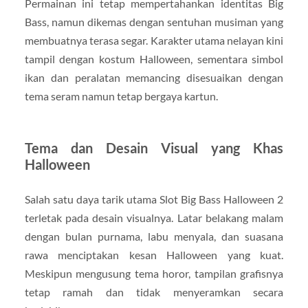
Permainan ini tetap mempertahankan identitas Big
Bass, namun dikemas dengan sentuhan musiman yang
membuatnya terasa segar. Karakter utama nelayan kini
tampil dengan kostum Halloween, sementara simbol
ikan dan peralatan memancing disesuaikan dengan
tema seram namun tetap bergaya kartun.
Tema dan Desain Visual yang Khas
Halloween
Salah satu daya tarik utama Slot Big Bass Halloween 2
terletak pada desain visualnya. Latar belakang malam
dengan bulan purnama, labu menyala, dan suasana
rawa menciptakan kesan Halloween yang kuat.
Meskipun mengusung tema horor, tampilan grafisnya
tetap ramah dan tidak menyeramkan secara