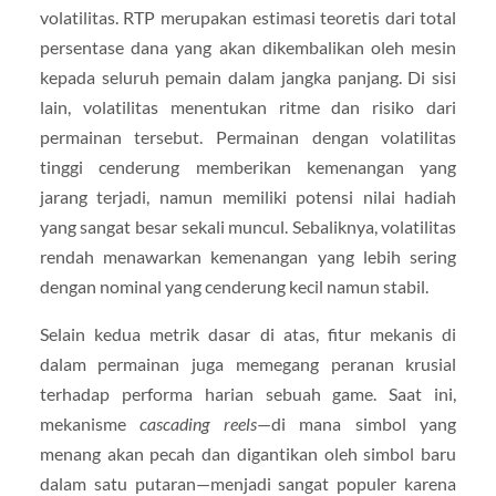
volatilitas. RTP merupakan estimasi teoretis dari total
persentase dana yang akan dikembalikan oleh mesin
kepada seluruh pemain dalam jangka panjang. Di sisi
lain, volatilitas menentukan ritme dan risiko dari
permainan tersebut. Permainan dengan volatilitas
tinggi cenderung memberikan kemenangan yang
jarang terjadi, namun memiliki potensi nilai hadiah
yang sangat besar sekali muncul. Sebaliknya, volatilitas
rendah menawarkan kemenangan yang lebih sering
dengan nominal yang cenderung kecil namun stabil.
Selain kedua metrik dasar di atas, fitur mekanis di
dalam permainan juga memegang peranan krusial
terhadap performa harian sebuah game. Saat ini,
mekanisme
cascading reels
—di mana simbol yang
menang akan pecah dan digantikan oleh simbol baru
dalam satu putaran—menjadi sangat populer karena