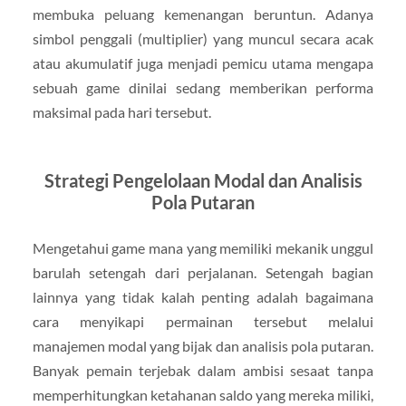
membuka peluang kemenangan beruntun. Adanya
simbol penggali (multiplier) yang muncul secara acak
atau akumulatif juga menjadi pemicu utama mengapa
sebuah game dinilai sedang memberikan performa
maksimal pada hari tersebut.
Strategi Pengelolaan Modal dan Analisis
Pola Putaran
Mengetahui game mana yang memiliki mekanik unggul
barulah setengah dari perjalanan. Setengah bagian
lainnya yang tidak kalah penting adalah bagaimana
cara menyikapi permainan tersebut melalui
manajemen modal yang bijak dan analisis pola putaran.
Banyak pemain terjebak dalam ambisi sesaat tanpa
memperhitungkan ketahanan saldo yang mereka miliki,