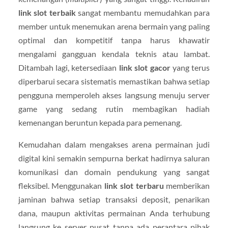
link slot terbaik
sangat membantu memudahkan para
member untuk menemukan arena bermain yang paling
optimal dan kompetitif tanpa harus khawatir
mengalami gangguan kendala teknis atau lambat.
Ditambah lagi, ketersediaan
link slot gacor
yang terus
diperbarui secara sistematis memastikan bahwa setiap
pengguna memperoleh akses langsung menuju server
game yang sedang rutin membagikan hadiah
kemenangan beruntun kepada para pemenang.
Kemudahan dalam mengakses arena permainan judi
digital kini semakin sempurna berkat hadirnya saluran
komunikasi dan domain pendukung yang sangat
fleksibel. Menggunakan
link slot terbaru
memberikan
jaminan bahwa setiap transaksi deposit, penarikan
dana, maupun aktivitas permainan Anda terhubung
langsung ke server pusat tanpa ada perantara pihak