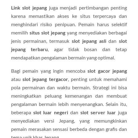
Link slot jepang
juga menjadi pertimbangan penting
karena memastikan akses ke situs terpercaya dan
menghindari risiko penipuan. Pemain harus selektif
memilih
situs slot jepang
yang menyediakan berbagai
jenis permainan, termasuk
slot jepang asli
dan
slot
jepang terbaru
, agar tidak bosan dan tetap
mendapatkan pengalaman bermain yang optimal.
Bagi pemain yang ingin mencoba
slot gacor jepang
atau
slot jepang tergacor
, penting untuk memahami
pola permainan dan waktu bermain. Strategi ini bisa
meningkatkan peluang kemenangan dan membuat
pengalaman bermain lebih menyenangkan. Selain itu,
beberapa
slot luar negeri
dan
slot server luar
juga
menyediakan versi Jepang, yang memungkinkan
pemain merasakan sensasi berbeda dengan grafis dan
tema unik khas Jepang.