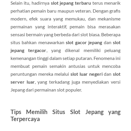
Selain itu, hadirnya
slot jepang terbaru
terus menarik
perhatian pemain baru maupun veteran. Dengan grafis
modern, efek suara yang memukau, dan mekanisme
permainan yang interaktif, pemain bisa merasakan
sensasi bermain yang berbeda dari slot biasa. Beberapa
situs bahkan menawarkan
slot gacor jepang
dan
slot
jepang tergacor
, yang dikenal memiliki peluang
kemenangan tinggi dalam setiap putaran. Fenomena ini
membuat pemain semakin antusias untuk mencoba
peruntungan mereka melalui
slot luar negeri
dan
slot
server luar
, yang terkadang juga menyediakan versi
Jepang dari permainan slot populer.
Tips Memilih Situs Slot Jepang yang
Terpercaya