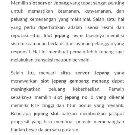
Memilih
slot server Jepang
yang tepat sangat penting
untuk memastikan keamanan, kenyamanan, dan
peluang kemenangan yang maksimal. Salah satu hal
yang perlu diperhatikan adalah lisensi resmi dan
reputasi situs.
Slot jepang resmi
biasanya memiliki
sistem keamanan berlapis dan layanan pelanggan yang
responsif. Hal ini membuat pemain lebih tenang saat
melakukan transaksi maupun bermain.
Selain itu, mencari
situs server Jepang
yang
menawarkan
slot jepang gampang menang
dapat
meningkatkan peluang keberhasilan. Pemain
sebaiknya memilih
slot jepang no 1
yang dikenal
memiliki RTP tinggi dan fitur bonus yang menarik.
Beberapa
jepang slot
bahkan memberikan jackpot
progresif yang bisa membuat pemain memenangkan
hadiah besar dalam satu putaran.