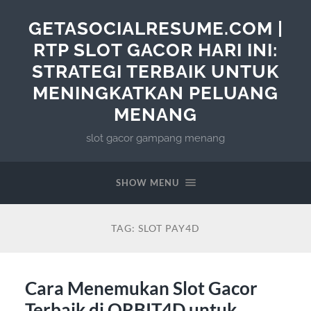
GETASOCIALRESUME.COM |
RTP SLOT GACOR HARI INI:
STRATEGI TERBAIK UNTUK
MENINGKATKAN PELUANG
MENANG
slot gacor gampang menang
SHOW MENU
TAG:
SLOT PAY4D
Cara Menemukan Slot Gacor
Terbaik di ORBIT4D untuk