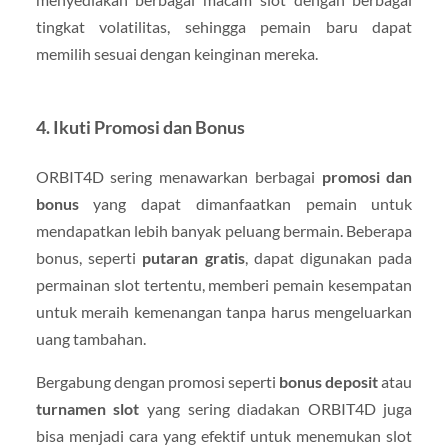
tingkat volatilitas, sehingga pemain baru dapat
memilih sesuai dengan keinginan mereka.
4. Ikuti Promosi dan Bonus
ORBIT4D sering menawarkan berbagai
promosi dan
bonus
yang dapat dimanfaatkan pemain untuk
mendapatkan lebih banyak peluang bermain. Beberapa
bonus, seperti
putaran gratis
, dapat digunakan pada
permainan slot tertentu, memberi pemain kesempatan
untuk meraih kemenangan tanpa harus mengeluarkan
uang tambahan.
Bergabung dengan promosi seperti
bonus deposit
atau
turnamen slot
yang sering diadakan ORBIT4D juga
bisa menjadi cara yang efektif untuk menemukan slot