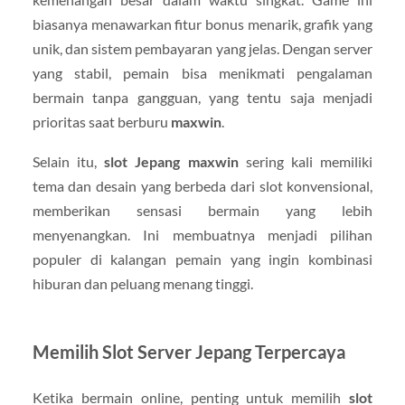
biasanya menawarkan fitur bonus menarik, grafik yang
unik, dan sistem pembayaran yang jelas. Dengan server
yang stabil, pemain bisa menikmati pengalaman
bermain tanpa gangguan, yang tentu saja menjadi
prioritas saat berburu
maxwin
.
Selain itu,
slot Jepang maxwin
sering kali memiliki
tema dan desain yang berbeda dari slot konvensional,
memberikan sensasi bermain yang lebih
menyenangkan. Ini membuatnya menjadi pilihan
populer di kalangan pemain yang ingin kombinasi
hiburan dan peluang menang tinggi.
Memilih Slot Server Jepang Terpercaya
Ketika bermain online, penting untuk memilih
slot