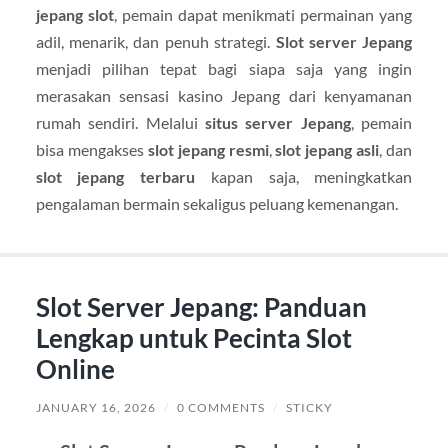
jepang slot
, pemain dapat menikmati permainan yang
adil, menarik, dan penuh strategi.
Slot server Jepang
menjadi pilihan tepat bagi siapa saja yang ingin
merasakan sensasi kasino Jepang dari kenyamanan
rumah sendiri. Melalui
situs server Jepang
, pemain
bisa mengakses
slot jepang resmi
,
slot jepang asli
, dan
slot jepang terbaru
kapan saja, meningkatkan
pengalaman bermain sekaligus peluang kemenangan.
Slot Server Jepang: Panduan
Lengkap untuk Pecinta Slot
Online
JANUARY 16, 2026
/
0 COMMENTS
/
STICKY