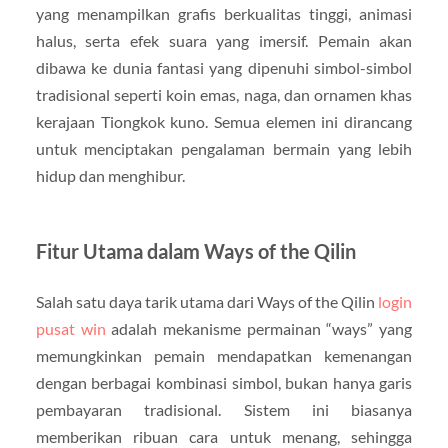
yang menampilkan grafis berkualitas tinggi, animasi
halus, serta efek suara yang imersif. Pemain akan
dibawa ke dunia fantasi yang dipenuhi simbol-simbol
tradisional seperti koin emas, naga, dan ornamen khas
kerajaan Tiongkok kuno. Semua elemen ini dirancang
untuk menciptakan pengalaman bermain yang lebih
hidup dan menghibur.
Fitur Utama dalam Ways of the Qilin
Salah satu daya tarik utama dari
Ways of the Qilin
login
pusat win
adalah mekanisme permainan “ways” yang
memungkinkan pemain mendapatkan kemenangan
dengan berbagai kombinasi simbol, bukan hanya garis
pembayaran tradisional. Sistem ini biasanya
memberikan ribuan cara untuk menang, sehingga