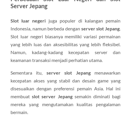
Server Jepang
Slot luar negeri
juga populer di kalangan pemain
Indonesia, namun berbeda dengan
server slot Jepang
.
Slot luar negeri biasanya memiliki variasi permainan
yang lebih luas dan aksesibilitas yang lebih fleksibel.
Namun, kadang-kadang kecepatan server dan
keamanan transaksi menjadi perhatian utama.
Sementara itu,
server slot Jepang
menawarkan
kecepatan akses yang stabil dan desain game yang
disesuaikan dengan preferensi pemain Asia. Hal ini
membuat
slot server Jepang
semakin diminati bagi
mereka yang mengutamakan kualitas pengalaman
bermain.