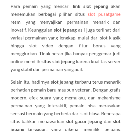
Para pemain yang mencari
link slot jepang
akan
menemukan berbagai pilihan situs
slot pusatgame
resmi yang menyajikan permainan menarik dan
inovatif. Keunggulan
slot jepang
asli juga terlihat dari
variasi permainan yang lengkap, mulai dari slot klasik
hingga slot video dengan fitur bonus yang
menggiurkan. Tidak heran jika banyak penggemar judi
online memilih
situs slot jepang
karena kualitas server
yang stabil dan permainan yang adil.
Selain itu, hadirnya
slot jepang terbaru
terus menarik
perhatian pemain baru maupun veteran. Dengan grafis
modern, efek suara yang memukau, dan mekanisme
permainan yang interaktif, pemain bisa merasakan
sensasi bermain yang berbeda dari slot biasa. Beberapa
situs bahkan menawarkan
slot gacor jepang
dan
slot
jepang tergacor
, yang dikenal memiliki peluang