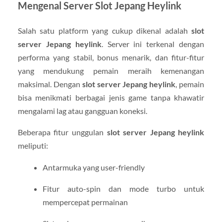
Mengenal Server Slot Jepang Heylink
Salah satu platform yang cukup dikenal adalah
slot
server Jepang heylink
. Server ini terkenal dengan
performa yang stabil, bonus menarik, dan fitur-fitur
yang mendukung pemain meraih kemenangan
maksimal. Dengan
slot server Jepang heylink
, pemain
bisa menikmati berbagai jenis game tanpa khawatir
mengalami lag atau gangguan koneksi.
Beberapa fitur unggulan
slot server Jepang heylink
meliputi:
Antarmuka yang user-friendly
Fitur auto-spin dan mode turbo untuk
mempercepat permainan