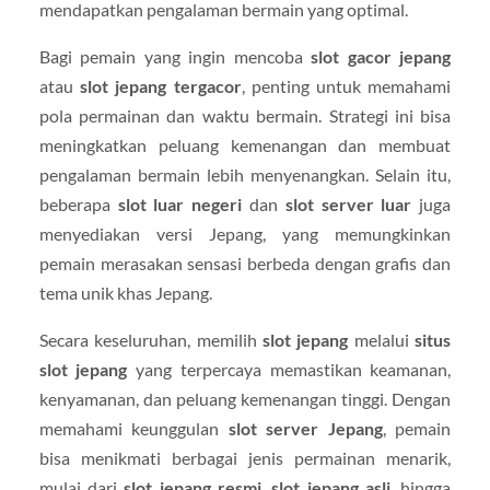
mendapatkan pengalaman bermain yang optimal.
Bagi pemain yang ingin mencoba
slot gacor jepang
atau
slot jepang tergacor
, penting untuk memahami
pola permainan dan waktu bermain. Strategi ini bisa
meningkatkan peluang kemenangan dan membuat
pengalaman bermain lebih menyenangkan. Selain itu,
beberapa
slot luar negeri
dan
slot server luar
juga
menyediakan versi Jepang, yang memungkinkan
pemain merasakan sensasi berbeda dengan grafis dan
tema unik khas Jepang.
Secara keseluruhan, memilih
slot jepang
melalui
situs
slot jepang
yang terpercaya memastikan keamanan,
kenyamanan, dan peluang kemenangan tinggi. Dengan
memahami keunggulan
slot server Jepang
, pemain
bisa menikmati berbagai jenis permainan menarik,
mulai dari
slot jepang resmi
,
slot jepang asli
, hingga