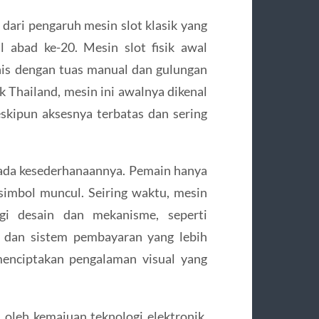
n dari pengaruh mesin slot klasik yang
 abad ke-20. Mesin slot fisik awal
s dengan tuas manual dan gulungan
 Thailand, mesin ini awalnya dikenal
skipun aksesnya terbatas dan sering
 pada kesederhanaannya. Pemain hanya
imbol muncul. Seiring waktu, mesin
gi desain dan mekanisme, seperti
 dan sistem pembayaran yang lebih
 menciptakan pengalaman visual yang
 oleh kemajuan teknologi elektronik.