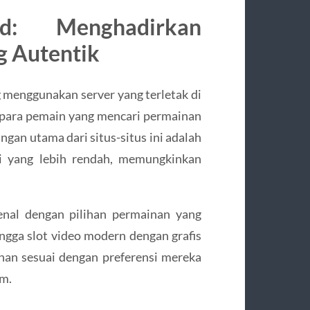
d: Menghadirkan
 Autentik
ng menggunakan server yang terletak di
 para pemain yang mencari permainan
gan utama dari situs-situs ini adalah
nsi yang lebih rendah, memungkinkan
kenal dengan pilihan permainan yang
ingga slot video modern dengan grafis
an sesuai dengan preferensi mereka
m.