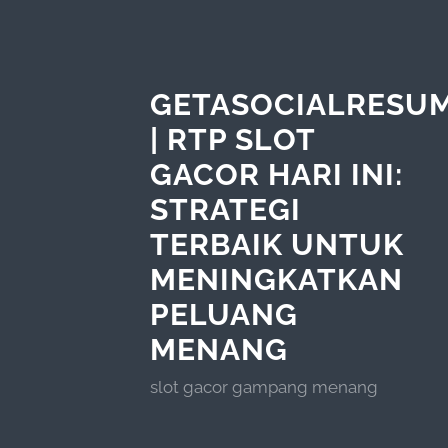
GETASOCIALRESU
| RTP SLOT
GACOR HARI INI:
STRATEGI
TERBAIK UNTUK
MENINGKATKAN
PELUANG
MENANG
slot gacor gampang menang