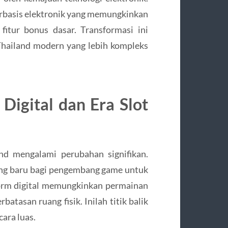
erbasis elektronik yang memungkinkan
fitur bonus dasar. Transformasi ini
Thailand modern yang lebih kompleks
Digital dan Era Slot
nd mengalami perubahan signifikan.
ng baru bagi pengembang game untuk
form digital memungkinkan permainan
batasan ruang fisik. Inilah titik balik
ara luas.