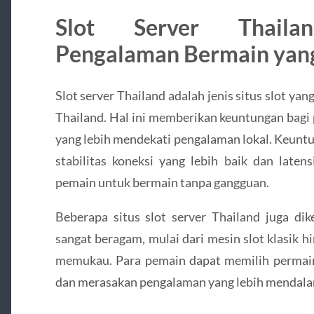
Slot Server Thailan
Pengalaman Bermain yang
Slot server Thailand adalah jenis situs slot ya
Thailand. Hal ini memberikan keuntungan bagi
yang lebih mendekati pengalaman lokal. Keuntun
stabilitas koneksi yang lebih baik dan late
pemain untuk bermain tanpa gangguan.
Beberapa situs slot server Thailand juga di
sangat beragam, mulai dari mesin slot klasik h
memukau. Para pemain dapat memilih permain
dan merasakan pengalaman yang lebih mendala