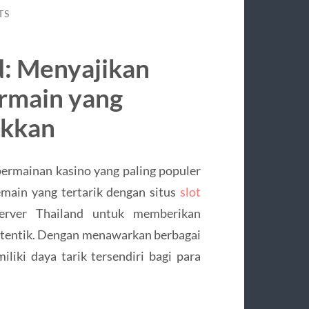
TS
nd: Menyajikan
rmain yang
ikkan
 permainan kasino yang paling populer
pemain yang tertarik dengan situs
slot
erver Thailand untuk memberikan
utentik. Dengan menawarkan berbagai
iliki daya tarik tersendiri bagi para