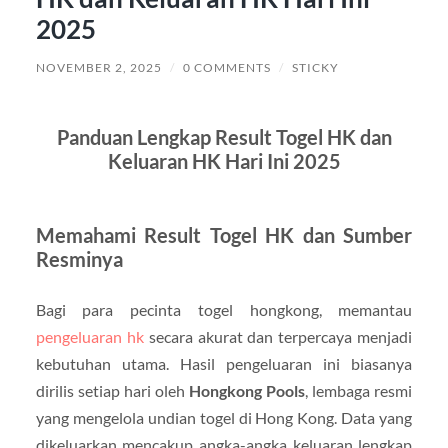
2025
NOVEMBER 2, 2025
/
0 COMMENTS
/
STICKY
Panduan Lengkap Result Togel HK dan
Keluaran HK Hari Ini 2025
Memahami Result Togel HK dan Sumber
Resminya
Bagi para pecinta togel hongkong, memantau
pengeluaran hk
secara akurat dan terpercaya menjadi
kebutuhan utama. Hasil pengeluaran ini biasanya
dirilis setiap hari oleh
Hongkong Pools
, lembaga resmi
yang mengelola undian togel di Hong Kong. Data yang
dikeluarkan mencakup angka-angka keluaran lengkap