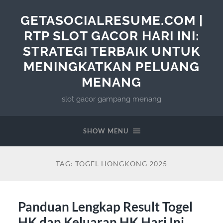
GETASOCIALRESUME.COM |
RTP SLOT GACOR HARI INI:
STRATEGI TERBAIK UNTUK
MENINGKATKAN PELUANG
MENANG
slot gacor gampang menang
SHOW MENU
TAG:
TOGEL HONGKONG 2025
Panduan Lengkap Result Togel
HK dan Keluaran HK Hari Ini