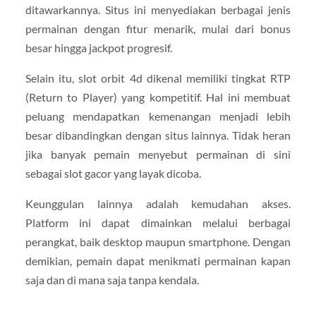
ditawarkannya. Situs ini menyediakan berbagai jenis
permainan dengan fitur menarik, mulai dari bonus
besar hingga jackpot progresif.
Selain itu, slot orbit 4d dikenal memiliki tingkat RTP
(Return to Player) yang kompetitif. Hal ini membuat
peluang mendapatkan kemenangan menjadi lebih
besar dibandingkan dengan situs lainnya. Tidak heran
jika banyak pemain menyebut permainan di sini
sebagai slot gacor yang layak dicoba.
Keunggulan lainnya adalah kemudahan akses.
Platform ini dapat dimainkan melalui berbagai
perangkat, baik desktop maupun smartphone. Dengan
demikian, pemain dapat menikmati permainan kapan
saja dan di mana saja tanpa kendala.