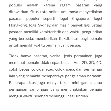
populer adalah karena ragam pasaran yang
ditawarkan. Situs toto online umumnya menyediakan
pasaran populer seperti Togel Singapore, Togel
Hongkong, Togel Sydney, dan masih banyak lagi. Setiap
pasaran memiliki karakteristik dan waktu pengundian
yang berbeda, memberikan fleksibilitas bagi pemain
untuk memilih waktu bermain yang sesuai.
Tidak hanya pasaran, variasi jenis permainan juga
membuat pemain tidak cepat bosan. Ada 2D, 3D, 4D,
colok bebas, colok macau, colok naga, dan permainan
lain yang semakin memperkaya pengalaman bermain.
Beberapa situs juga menyertakan mini games atau
permainan sampingan yang memungkinkan pemain
mengisi waktu sembari menunggu hasil undian.