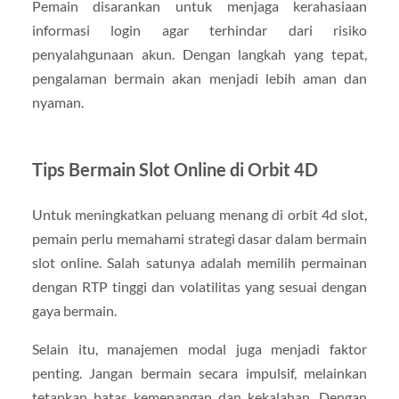
Pemain disarankan untuk menjaga kerahasiaan
informasi login agar terhindar dari risiko
penyalahgunaan akun. Dengan langkah yang tepat,
pengalaman bermain akan menjadi lebih aman dan
nyaman.
Tips Bermain Slot Online di Orbit 4D
Untuk meningkatkan peluang menang di orbit 4d slot,
pemain perlu memahami strategi dasar dalam bermain
slot online. Salah satunya adalah memilih permainan
dengan RTP tinggi dan volatilitas yang sesuai dengan
gaya bermain.
Selain itu, manajemen modal juga menjadi faktor
penting. Jangan bermain secara impulsif, melainkan
tetapkan batas kemenangan dan kekalahan. Dengan