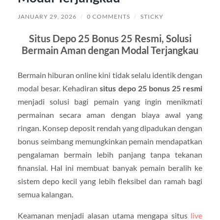
JANUARY 29, 2026
/
0 COMMENTS
/
STICKY
Situs Depo 25 Bonus 25 Resmi, Solusi
Bermain Aman dengan Modal Terjangkau
Bermain hiburan online kini tidak selalu identik dengan
modal besar. Kehadiran
situs depo 25 bonus 25 resmi
menjadi solusi bagi pemain yang ingin menikmati
permainan secara aman dengan biaya awal yang
ringan. Konsep deposit rendah yang dipadukan dengan
bonus seimbang memungkinkan pemain mendapatkan
pengalaman bermain lebih panjang tanpa tekanan
finansial. Hal ini membuat banyak pemain beralih ke
sistem depo kecil yang lebih fleksibel dan ramah bagi
semua kalangan.
Keamanan menjadi alasan utama mengapa situs
live