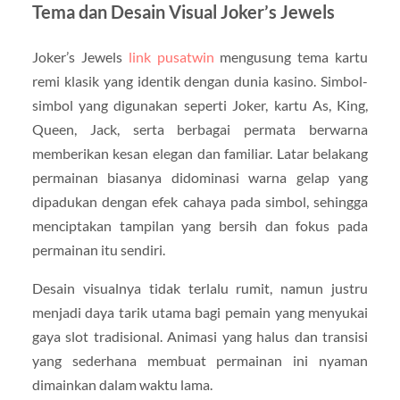
Tema dan Desain Visual Joker’s Jewels
Joker’s Jewels
link pusatwin
mengusung tema kartu
remi klasik yang identik dengan dunia kasino. Simbol-
simbol yang digunakan seperti Joker, kartu As, King,
Queen, Jack, serta berbagai permata berwarna
memberikan kesan elegan dan familiar. Latar belakang
permainan biasanya didominasi warna gelap yang
dipadukan dengan efek cahaya pada simbol, sehingga
menciptakan tampilan yang bersih dan fokus pada
permainan itu sendiri.
Desain visualnya tidak terlalu rumit, namun justru
menjadi daya tarik utama bagi pemain yang menyukai
gaya slot tradisional. Animasi yang halus dan transisi
yang sederhana membuat permainan ini nyaman
dimainkan dalam waktu lama.