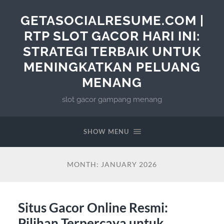
GETASOCIALRESUME.COM |
RTP SLOT GACOR HARI INI:
STRATEGI TERBAIK UNTUK
MENINGKATKAN PELUANG
MENANG
slot gacor gampang menang
SHOW MENU
MONTH:
JANUARY 2026
Situs Gacor Online Resmi:
Pilihan Terpercaya untuk