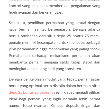
kontrol yang baik akan memberikan pengalaman yang
lebih nyaman dan berkelanjutan.
Selain itu, pemilihan permainan yang sesuai dengan
gaya bermain sangat berpengaruh. Dengan adanya
bonus tambahan dari situs depo 25 bonus 25 resmi,
pemain memiliki kesempatan untuk mencoba berbagai
jenis permainan hingga menemukan yang paling cocok.
Pemahaman terhadap mekanisme permainan akan
membantu pemain menjaga saldo tetap stabil dan
meningkatkan peluang hasil yang konsisten.
Dengan pengelolaan modal yang tepat, pemanfaatan
bonus yang optimal, serta disiplin dalam bermain, situs
depo 25 bonus 25 bebas ip
resmi dapat menjadi pilihan
ideal bagi pemain yang ingin bermain lebih hemat
namun tetap nyaman. Konsep deposit ringan dan