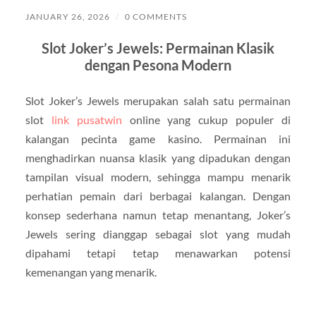
JANUARY 26, 2026
/
0 COMMENTS
Slot Joker’s Jewels: Permainan Klasik
dengan Pesona Modern
Slot Joker’s Jewels merupakan salah satu permainan
slot
link pusatwin
online yang cukup populer di
kalangan pecinta game kasino. Permainan ini
menghadirkan nuansa klasik yang dipadukan dengan
tampilan visual modern, sehingga mampu menarik
perhatian pemain dari berbagai kalangan. Dengan
konsep sederhana namun tetap menantang, Joker’s
Jewels sering dianggap sebagai slot yang mudah
dipahami tetapi tetap menawarkan potensi
kemenangan yang menarik.