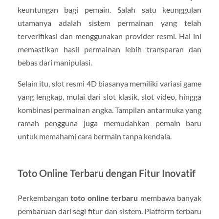
keuntungan bagi pemain. Salah satu keunggulan
utamanya adalah sistem permainan yang telah
terverifikasi dan menggunakan provider resmi. Hal ini
memastikan hasil permainan lebih transparan dan
bebas dari manipulasi.
Selain itu, slot resmi 4D biasanya memiliki variasi game
yang lengkap, mulai dari slot klasik, slot video, hingga
kombinasi permainan angka. Tampilan antarmuka yang
ramah pengguna juga memudahkan pemain baru
untuk memahami cara bermain tanpa kendala.
Toto Online Terbaru dengan Fitur Inovatif
Perkembangan
toto online terbaru
membawa banyak
pembaruan dari segi fitur dan sistem. Platform terbaru