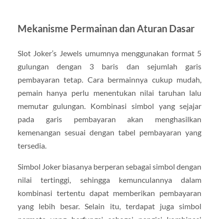
Mekanisme Permainan dan Aturan Dasar
Slot Joker’s Jewels umumnya menggunakan format 5
gulungan dengan 3 baris dan sejumlah garis
pembayaran tetap. Cara bermainnya cukup mudah,
pemain hanya perlu menentukan nilai taruhan lalu
memutar gulungan. Kombinasi simbol yang sejajar
pada garis pembayaran akan menghasilkan
kemenangan sesuai dengan tabel pembayaran yang
tersedia.
Simbol Joker biasanya berperan sebagai simbol dengan
nilai tertinggi, sehingga kemunculannya dalam
kombinasi tertentu dapat memberikan pembayaran
yang lebih besar. Selain itu, terdapat juga simbol