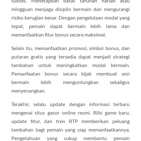
sukses. Menetapkan batas taruhan harian atau
mingguan menjaga disiplin bermain dan mengurangi
risiko kerugian besar. Dengan pengelolaan modal yang
tepat, pemain dapat bermain lebih lama dan
memanfaatkan fitur bonus secara maksimal.
Selain itu, memanfaatkan promosi, simbol bonus, dan
putaran gratis yang tersedia dapat menjadi strategi
tambahan untuk meningkatkan modal bermain.
Pemanfaatan bonus secara bijak membuat sesi
bermain lebih menguntungkan sekaligus
menyenangkan.
Terakhir, selalu update dengan informasi terbaru
mengenai situs gacor online resmi. Rilis game baru,
update fitur, dan tren RTP memberikan peluang
tambahan bagi pemain yang siap memanfaatkannya.
Pengetahuan yang cukup membantu pemain