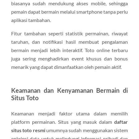
biasanya sudah mendukung akses mobile, sehingga
pemain dapat bermain melalui smartphone tanpa perlu
aplikasi tambahan.
Fitur tambahan seperti statistik permainan, riwayat
taruhan, dan notifikasi hasil membuat pengalaman
bermain menjadi lebih interaktif. Toto online terbaru
juga sering menghadirkan event khusus dan bonus
menarik yang dapat dimanfaatkan oleh pemain aktif.
Keamanan dan Kenyamanan Bermain di
Situs Toto
Keamanan menjadi faktor utama dalam memilih
platform permainan. Situs yang masuk dalam
daftar
situs toto resmi
umumnya sudah menggunakan sistem
enkripsi data untuk melindungi informasi pribadi dan