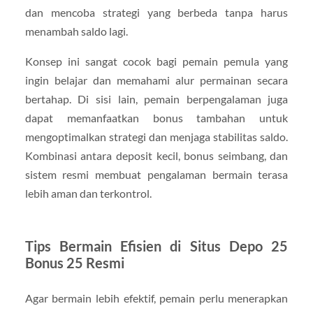
dan mencoba strategi yang berbeda tanpa harus
menambah saldo lagi.
Konsep ini sangat cocok bagi pemain pemula yang
ingin belajar dan memahami alur permainan secara
bertahap. Di sisi lain, pemain berpengalaman juga
dapat memanfaatkan bonus tambahan untuk
mengoptimalkan strategi dan menjaga stabilitas saldo.
Kombinasi antara deposit kecil, bonus seimbang, dan
sistem resmi membuat pengalaman bermain terasa
lebih aman dan terkontrol.
Tips Bermain Efisien di Situs Depo 25
Bonus 25 Resmi
Agar bermain lebih efektif, pemain perlu menerapkan