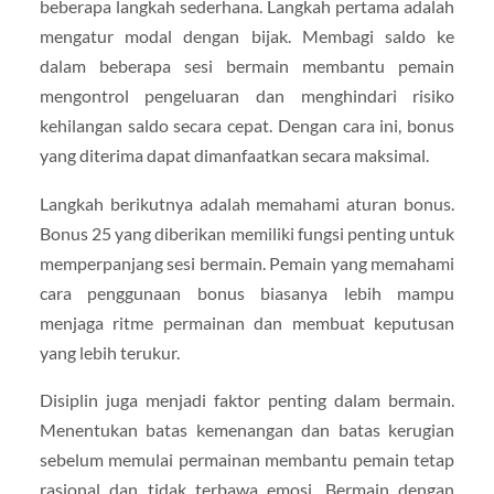
beberapa langkah sederhana. Langkah pertama adalah
mengatur modal dengan bijak. Membagi saldo ke
dalam beberapa sesi bermain membantu pemain
mengontrol pengeluaran dan menghindari risiko
kehilangan saldo secara cepat. Dengan cara ini, bonus
yang diterima dapat dimanfaatkan secara maksimal.
Langkah berikutnya adalah memahami aturan bonus.
Bonus 25 yang diberikan memiliki fungsi penting untuk
memperpanjang sesi bermain. Pemain yang memahami
cara penggunaan bonus biasanya lebih mampu
menjaga ritme permainan dan membuat keputusan
yang lebih terukur.
Disiplin juga menjadi faktor penting dalam bermain.
Menentukan batas kemenangan dan batas kerugian
sebelum memulai permainan membantu pemain tetap
rasional dan tidak terbawa emosi. Bermain dengan